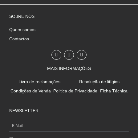
SOBRE NÓS
Quem somos
Contactos
F
I
W
a
n
h
c
s
a
e
t
t
MAIS INFORMAÇÕES
b
a
s
o
g
a
o
r
p
Livro de reclamações
Resolução de litígios
k
a
p
-
m
Condições de Venda
Politica de Privacidade
Ficha Técnica
f
NEWSLETTER
E-
Mail