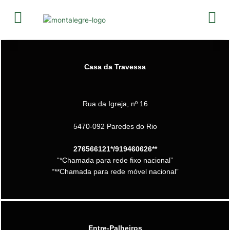
Skip
to
content
Casa da Travessa
Rua da Igreja, nº 16
5470-092 Paredes do Rio
276566121*/919460626**
“*Chamada para rede fixo nacional”
“**Chamada para rede móvel nacional”
Entre-Palheiros