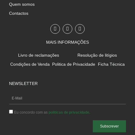
Quem somos
Contactos
F
I
W
a
n
h
c
s
a
e
t
t
MAIS INFORMAÇÕES
b
a
s
o
g
a
o
r
p
Livro de reclamações
Resolução de litígios
k
a
p
-
m
Condições de Venda
Politica de Privacidade
Ficha Técnica
f
NEWSLETTER
E-
Mail
Eu concordo com as
politicas de privacidade.
Subscrever