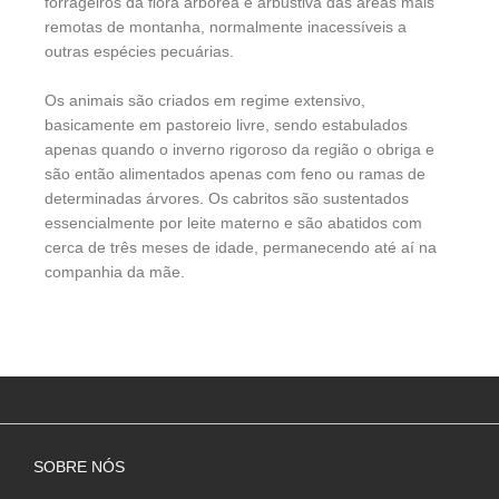
forrageiros da flora arbórea e arbustiva das áreas mais
remotas de montanha, normalmente inacessíveis a
outras espécies pecuárias.
Os animais são criados em regime extensivo,
basicamente em pastoreio livre, sendo estabulados
apenas quando o inverno rigoroso da região o obriga e
são então alimentados apenas com feno ou ramas de
determinadas árvores. Os cabritos são sustentados
essencialmente por leite materno e são abatidos com
cerca de três meses de idade, permanecendo até aí na
companhia da mãe.
SOBRE NÓS