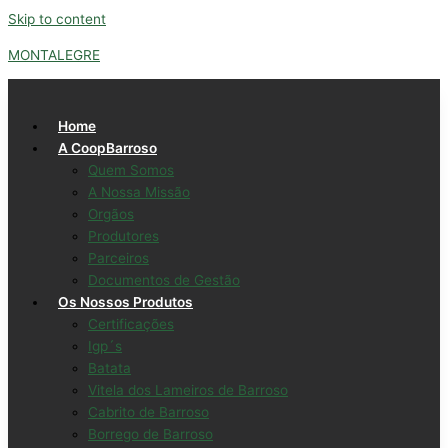
Skip to content
MONTALEGRE
Home
A CoopBarroso
Quem Somos
A Nossa Missão
Orgãos
Produtores
Parceiros
Documentos de Gestão
Os Nossos Produtos
Certificações
Igp´s
Batata
Vitela dos Lameiros de Barroso
Cabrito de Barroso
Borrego de Barroso