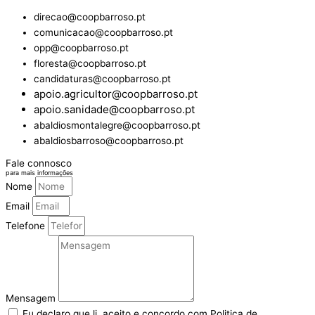
direcao@coopbarroso.pt
comunicacao@coopbarroso.pt
opp@coopbarroso.pt
floresta@coopbarroso.pt
candidaturas@coopbarroso.pt
apoio.agricultor@coopbarroso.pt
apoio.sanidade@coopbarroso.pt
abaldiosmontalegre@coopbarroso.pt
abaldiosbarroso@coopbarroso.pt
Fale connosco
para mais informações
Nome
Email
Telefone
Mensagem
Eu declaro que li, aceito e concordo com Politica de