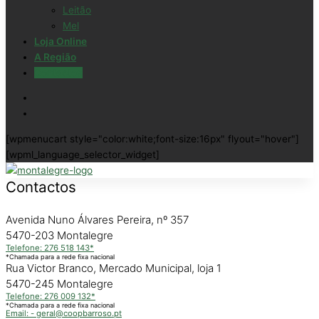
Leitão
Mel
Loja Online
A Região
Contactos
[wpmenucart style="color:white;font-size:16px" flyout="hover"]
[wpml_language_selector_widget]
Contactos
Avenida Nuno Álvares Pereira, nº 357
5470-203 Montalegre
Telefone: 276 518 143*
*Chamada para a rede fixa nacional
Rua Victor Branco, Mercado Municipal, loja 1
5470-245 Montalegre
Telefone: 276 009 132*
*Chamada para a rede fixa nacional
Email: - geral@coopbarroso.pt