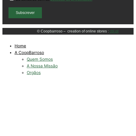
Subscrever
© Coopbarroso –
creation of online stores
:
cbl.pt
Home
A CoopBarroso
Quem Somos
A Nossa Missão
Orgãos
Produtores
Parceiros
Documentos de Gestão
Os Nossos Produtos
Certificações
Igp´s
Batata
Vitela dos Lameiros de Barroso
Cabrito de Barroso