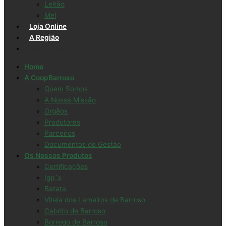
Leitão
Mel
Loja Online
A Região
Contactos
Home
A CoopBarroso
Quem Somos
A Nossa Missão
Orgãos
Produtores
Parceiros
Documentos de Gestão
Os Nossos Produtos
Certificações
Igp´s
Batata
Vitela dos Lameiros de Barroso
Cabrito de Barroso
Borrego de Barroso