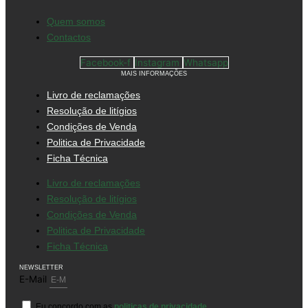
Quem somos
Contactos
Facebook-f
Instagram
Whatsapp
MAIS INFORMAÇÕES
Livro de reclamações
Resolução de litígios
Condições de Venda
Politica de Privacidade
Ficha Técnica
Livro de reclamações
Resolução de litígios
Condições de Venda
Politica de Privacidade
Ficha Técnica
NEWSLETTER
E-Mail
Eu concordo com as
politicas de privacidade.