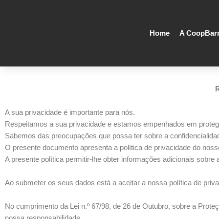
Skip
to
content
Home
A CoopBar
A sua privacidade é importante para nós.
Respeitamos a sua privacidade e estamos empenhados em protegê
Sabemos das preocupações que possa ter sobre a confidencialida
O presente documento apresenta a política de privacidade do nosso
A presente política permitir-lhe obter informações adicionais sobr
Ao submeter os seus dados está a aceitar a nossa política de priv
No cumprimento da Lei n.º 67/98, de 26 de Outubro, sobre a Prote
nossa responsabilidade.