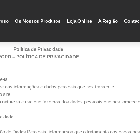
roso
Os Nossos Produtos
Loja Online
A Região
Contac
Política de Privacidade
RGPD – POLÍTICA DE PRIVACIDADE
-la.
de das informações e dados pessoais que nos transmite.
 site.
e a natureza e uso que fazemos dos dados pessoais que nos fornece e
acidade.
ção de Dados Pessoais, informamos que o tratamento dos dados pess