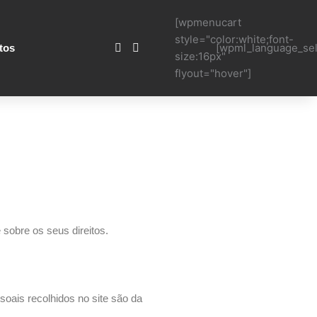
[wpmenucart
style="color:white;font-
[wpml_language_sel
tos
size:16px"
flyout="hover"]
 sobre os seus direitos.
oais recolhidos no site são da