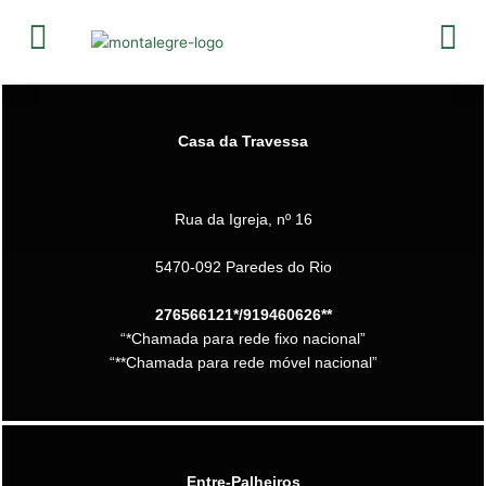
Skip
to
content
Casa da Travessa
Rua da Igreja, nº 16
5470-092 Paredes do Rio
276566121*/919460626**
“*Chamada para rede fixo nacional”
“**Chamada para rede móvel nacional”
Entre-Palheiros