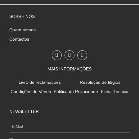
SOBRE NÓS
Quem somos
Contactos
F
I
W
a
n
h
c
s
a
e
t
t
MAIS INFORMAÇÕES
b
a
s
o
g
a
o
r
p
Livro de reclamações
Resolução de litígios
k
a
p
-
m
Condições de Venda
Politica de Privacidade
Ficha Técnica
f
NEWSLETTER
E-
Mail